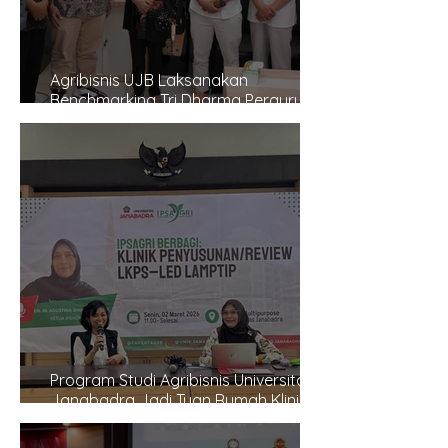
Agribisnis UJB Laksanakan
Benchmarking Tri Dharma Perguruan
Tinggi dan Pengembangan
Laboratorium ke UMY
Program Studi Agribisnis Universitas
Janabadra Jadi Tuan Rumah Klinik
Penyusunan dan Review LKPS–LED
LAMPTIP