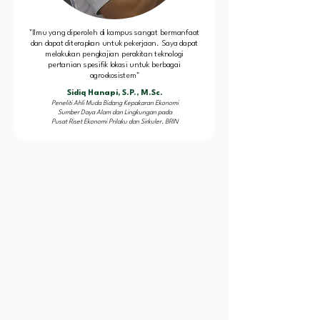
"Ilmu yang diperoleh di kampus sangat bermanfaat
dan dapat diterapkan untuk pekerjaan. Saya dapat
melakukan pengkajian perakitan teknologi
pertanian spesifik lokasi untuk berbagai
agroekosistem"
Sidiq Hanapi, S.P., M.Sc.
Peneliti Ahli Muda Bidang Kepakaran Ekonomi
Sumber Daya Alam dan Lingkungan pada
Pusat Riset Ekonomi Prilaku dan Sirkuler. BRIN