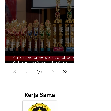
Mahasiswa Universitas Janabadra
Raih Prestasi Nasional di Ajang LETIN
7 & FIM 2
1
/
7
Kerja Sama