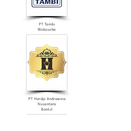
PT Tambi
Wobosobo
PT Hardjo Andrawina
Nusantara
Bantul